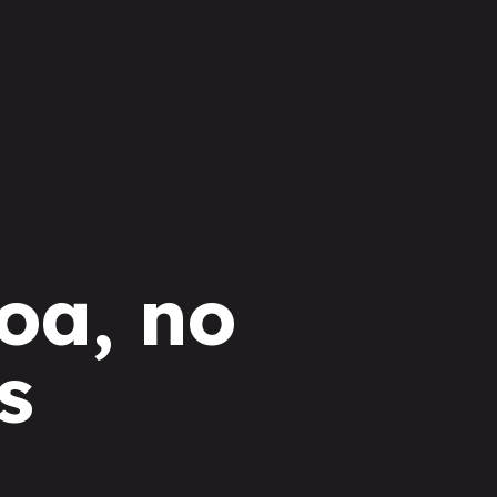
oa, no
s