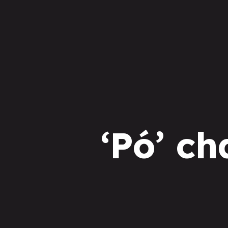
‘Pó’ c